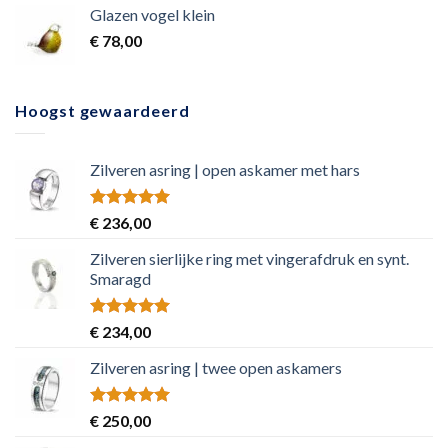
Glazen vogel klein
€
78,00
Hoogst gewaardeerd
Zilveren asring | open askamer met hars
Rated
5.00
€
236,00
out of 5
Zilveren sierlijke ring met vingerafdruk en synt.
Smaragd
Rated
5.00
€
234,00
out of 5
Zilveren asring | twee open askamers
Rated
5.00
€
250,00
out of 5