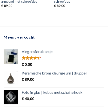
armband met schroefdop
schroefdop
€
89,00
€
89,00
Meest verkocht
Vingerafdruk setje
Rated
€
0,00
4.50
out
of 5
Keramische bronskleurige urn | druppel
€
89,00
Foto in glas | kubus met schuine hoek
€
40,00