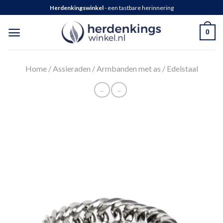
Herdenkingswinkel
- een tastbare herinnering
0
Home
/
Assieraden
/
Armbanden met as
/
Edelstaal
←
→