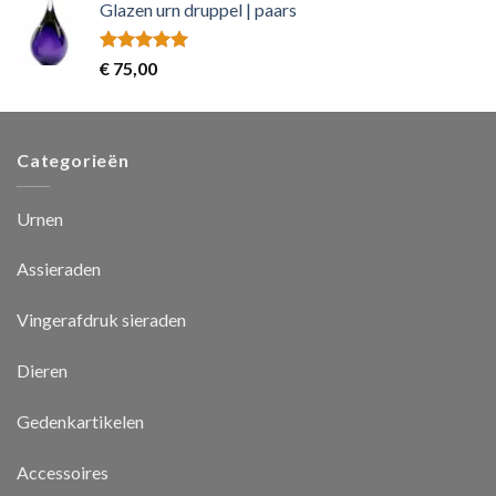
Glazen urn druppel | paars
Rated
5.00
€
75,00
out of 5
Categorieën
Urnen
Assieraden
Vingerafdruk sieraden
Dieren
Gedenkartikelen
Accessoires