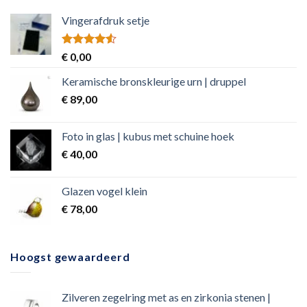
Vingerafdruk setje
Rated
€
0,00
4.50
out
of 5
Keramische bronskleurige urn | druppel
€
89,00
Foto in glas | kubus met schuine hoek
€
40,00
Glazen vogel klein
€
78,00
Hoogst gewaardeerd
Zilveren zegelring met as en zirkonia stenen |