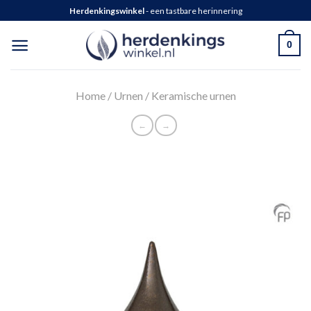
Herdenkingswinkel
- een tastbare herinnering
0
Home
/
Urnen
/
Keramische urnen
←
→