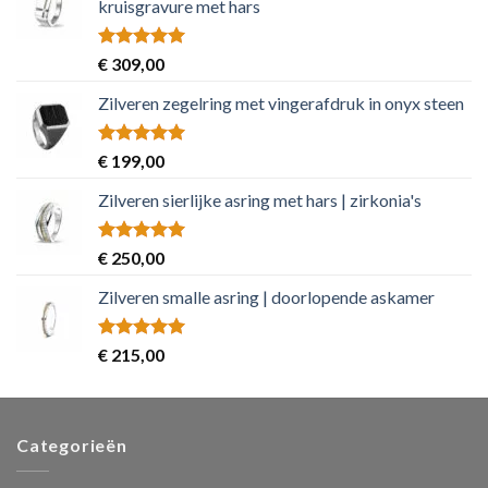
kruisgravure met hars
Rated
5.00
€
309,00
out of 5
Zilveren zegelring met vingerafdruk in onyx steen
Rated
5.00
€
199,00
out of 5
Zilveren sierlijke asring met hars | zirkonia's
Rated
5.00
€
250,00
out of 5
Zilveren smalle asring | doorlopende askamer
Rated
5.00
€
215,00
out of 5
Categorieën