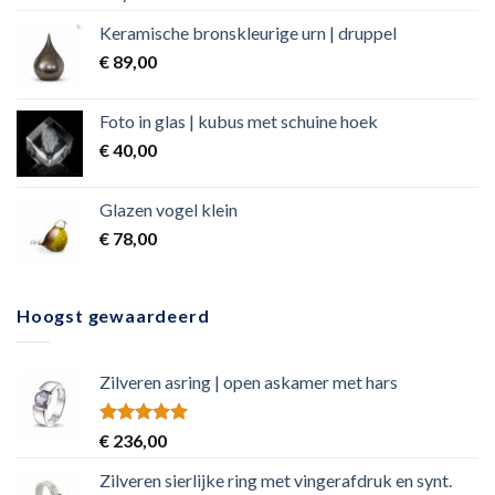
4.50
out
of 5
Keramische bronskleurige urn | druppel
€
89,00
Foto in glas | kubus met schuine hoek
€
40,00
Glazen vogel klein
€
78,00
Hoogst gewaardeerd
Zilveren asring | open askamer met hars
Rated
5.00
€
236,00
out of 5
Zilveren sierlijke ring met vingerafdruk en synt.