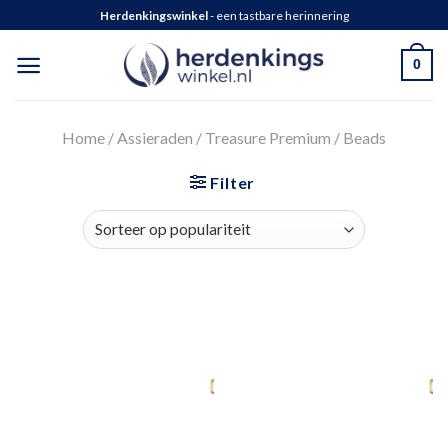
Herdenkingswinkel
- een tastbare herinnering
0
Home
/
Assieraden
/
Treasure Premium
/
Beads
Filter