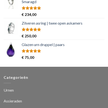
Smaragd
Rated
5.00
€
234,00
out of 5
Zilveren asring | twee open askamers
Rated
5.00
€
250,00
out of 5
Glazen urn druppel | paars
Rated
5.00
€
75,00
out of 5
Categorieën
Urnen
Assieraden