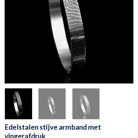
Edelstalen stijve armband met
vingerafdruk