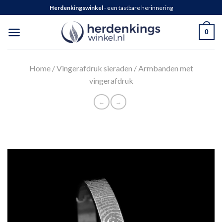
Herdenkingswinkel
- een tastbare herinnering
0
Home
/
Vingerafdruk sieraden
/
Armbanden met
vingerafdruk
←
→