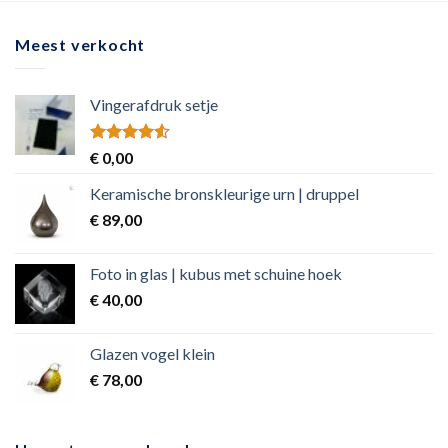
Meest verkocht
Vingerafdruk setje
Rated
€
0,00
4.50
out
of 5
Keramische bronskleurige urn | druppel
€
89,00
Foto in glas | kubus met schuine hoek
€
40,00
Glazen vogel klein
€
78,00