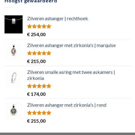
Hoogst gewaardeerd
Zilveren ashanger | rechthoek
Rated
5.00
€
254,00
out of 5
Zilveren ashanger met zirkonia's | marquise
Rated
5.00
€
215,00
out of 5
Zilveren smalle asring met twee askamers |
zirkonia
Rated
5.00
€
174,00
out of 5
Zilveren ashanger met zirkonia's | rond
Rated
5.00
€
215,00
out of 5