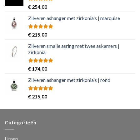
Rated
5.00
€
254,00
out of 5
Zilveren ashanger met zirkonia's | marquise
Rated
5.00
€
215,00
out of 5
Zilveren smalle asring met twee askamers |
zirkonia
Rated
5.00
€
174,00
out of 5
Zilveren ashanger met zirkonia's | rond
Rated
5.00
€
215,00
out of 5
Categorieën
Urnen