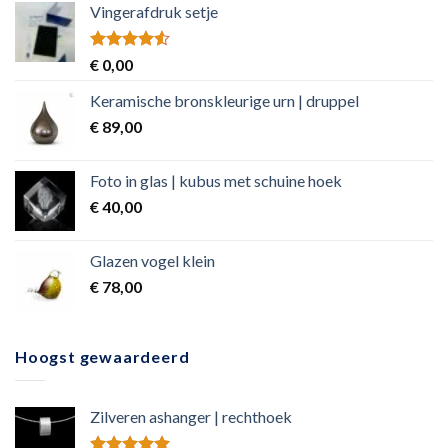
Vingerafdruk setje
Rated
€
0,00
4.50
out
of 5
Keramische bronskleurige urn | druppel
€
89,00
Foto in glas | kubus met schuine hoek
€
40,00
Glazen vogel klein
€
78,00
Hoogst gewaardeerd
Zilveren ashanger | rechthoek