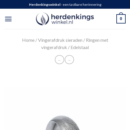
Herdenkingswinkel
- een tastbare herinnering
0
Home
/
Vingerafdruk sieraden
/
Ringen met
vingerafdruk
/
Edelstaal
←
→