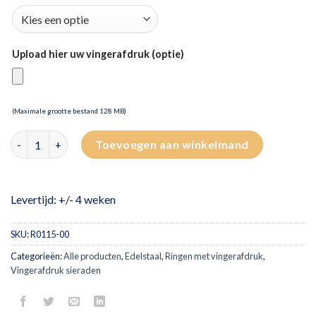
Upload hier uw vingerafdruk (optie)
(Maximale grootte bestand 128 MB)
Edelstalen ring met vingerafdruk aantal
Toevoegen aan winkelmand
Levertijd: +/- 4 weken
SKU:
R0115-00
Categorieën:
Alle producten
,
Edelstaal
,
Ringen met vingerafdruk
,
Vingerafdruk sieraden