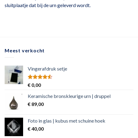
sluitplaatje dat bij de urn geleverd wordt.
Meest verkocht
Vingerafdruk setje
Rated
€
0,00
4.50
out
of 5
Keramische bronskleurige urn | druppel
€
89,00
Foto in glas | kubus met schuine hoek
€
40,00