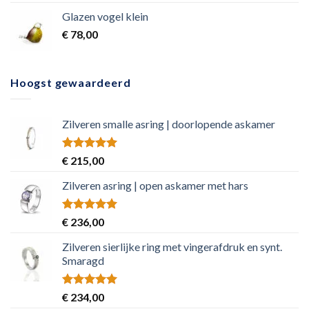
Glazen vogel klein
€
78,00
Hoogst gewaardeerd
Zilveren smalle asring | doorlopende askamer
Rated
5.00
€
215,00
out of 5
Zilveren asring | open askamer met hars
Rated
5.00
€
236,00
out of 5
Zilveren sierlijke ring met vingerafdruk en synt.
Smaragd
Rated
5.00
€
234,00
out of 5