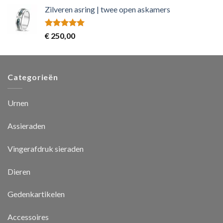
Zilveren asring | twee open askamers
Rated
5.00
€
250,00
out of 5
Categorieën
Urnen
Assieraden
Vingerafdruk sieraden
Dieren
Gedenkartikelen
Accessoires