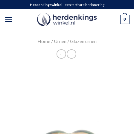
Herdenkingswinkel
- een tastbare herinnering
0
Home
/
Urnen
/
Glazen urnen
←
→