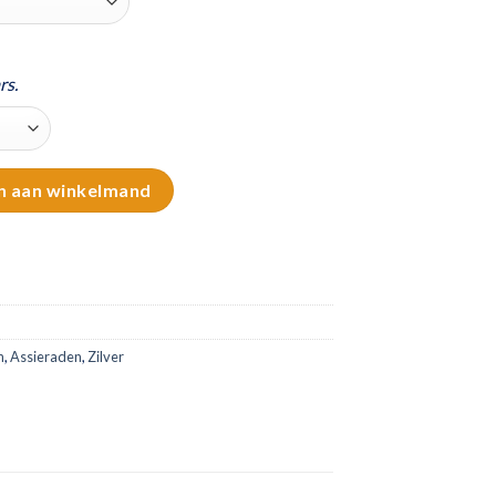
rs.
opende askamer aantal
n aan winkelmand
n
,
Assieraden
,
Zilver