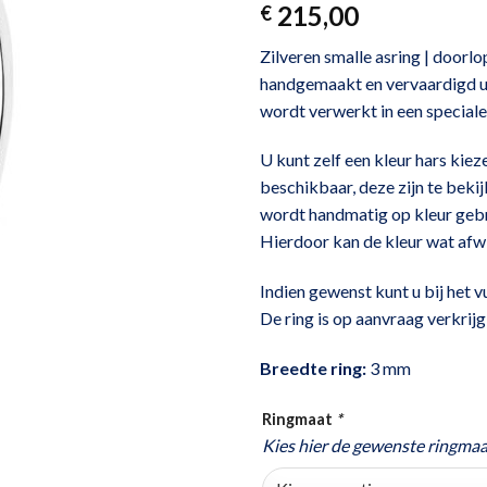
gebaseerd
215,00
€
op
klant
waardering
Zilveren smalle asring | door
handgemaakt en vervaardigd ui
wordt verwerkt in een speciale
U kunt zelf een kleur hars kieze
beschikbaar, deze zijn te beki
wordt handmatig op kleur geb
Hierdoor kan de kleur wat afwi
Indien gewenst kunt u bij het v
De ring is op aanvraag verkrijg
Breedte ring:
3 mm
Ringmaat
*
Kies hier de gewenste ringmaa