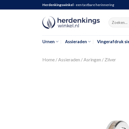
Herdenkingswinkel
- een tastbare herinnering
Search
for:
Als de resu
Urnen
Assieraden
Vingerafdruk si
Home
/
Assieraden
/
Asringen
/
Zilver