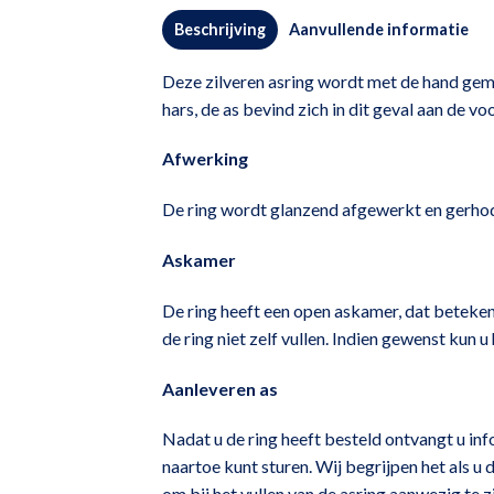
Beschrijving
Aanvullende informatie
Deze zilveren asring wordt met de hand gem
hars, de as bevind zich in dit geval aan de vo
Afwerking
De ring wordt glanzend afgewerkt en gerho
Askamer
De ring heeft een open askamer, dat betekent
de ring niet zelf vullen. Indien gewenst kun u 
Aanleveren as
Nadat u de ring heeft besteld ontvangt u inf
naartoe kunt sturen. Wij begrijpen het als u 
om bij het vullen van de asring aanwezig te 