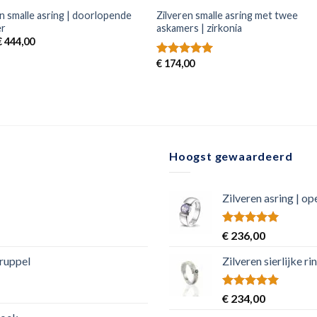
 smalle asring | doorlopende
Zilveren smalle asring met twee
er
askamers | zirkonia
€
444,00
€
174,00
Gewaardeerd
5.00
uit 5
Hoogst gewaardeerd
Zilveren asring | o
Rated
5.00
€
236,00
out of 5
druppel
Zilveren sierlijke 
Rated
5.00
€
234,00
out of 5