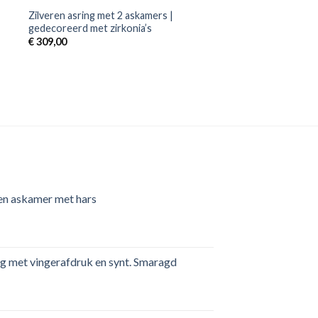
Zilveren asring met 2 askamers |
gedecoreerd met zirkonia’s
€
309,00
pen askamer met hars
ring met vingerafdruk en synt. Smaragd