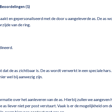
Beoordelingen (1)
aakt en gepersonaliseerd met de door u aangeleverde as. De as wo
orzijde van de ring.
dineerd.
 dat de as zichtbaar is. De as wordt verwerkt in een speciale hars.
hier wel bij aanwezig zijn.
ormatie over het aanleveren van de as. Hierbij zullen we aangeven h
de as liever niet per post verstuurt. Vaak is er de mogelijkheid om
zijn, neem hiervoor
contact
met ons op.