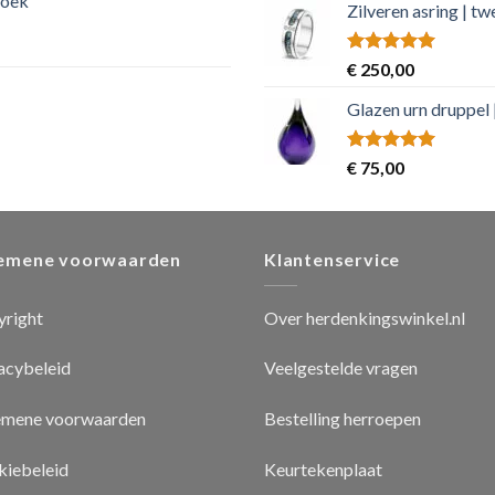
hoek
Zilveren asring | t
Rated
5.00
€
250,00
out of 5
Glazen urn druppel 
Rated
5.00
€
75,00
out of 5
emene voorwaarden
Klantenservice
yright
Over herdenkingswinkel.nl
acybeleid
Veelgestelde vragen
emene voorwaarden
Bestelling herroepen
iebeleid
Keurtekenplaat