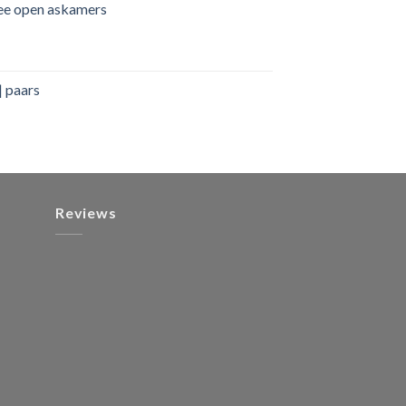
wee open askamers
| paars
Reviews