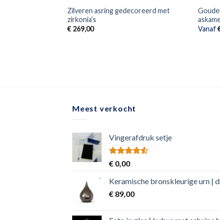
Zilveren asring gedecoreerd met
Gouden
zirkonia’s
askam
€
269,00
Vanaf
Meest verkocht
Vingerafdruk setje
Rated
€
0,00
4.50
out
of 5
Keramische bronskleurige urn | 
€
89,00