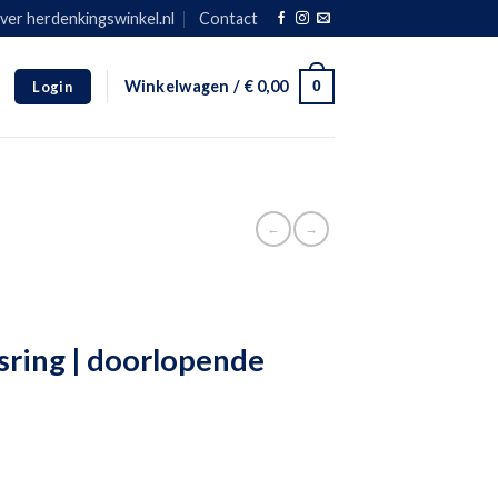
ver herdenkingswinkel.nl
Contact
0
Winkelwagen /
€
0,00
Login
omhoog en omlaag te gaan naar de gewenste pagina. Touch-apparaat gebruik
←
→
asring | doorlopende