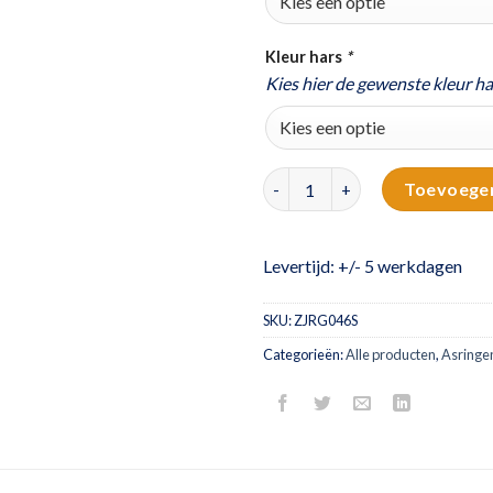
Kleur hars
*
Kies hier de gewenste kleur ha
Zilveren smalle asring | doorl
Toevoege
Levertijd: +/- 5 werkdagen
SKU:
ZJRG046S
Categorieën:
Alle producten
,
Asringe