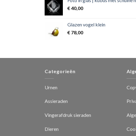
Foto in glas | kubus met schuine 
€
40,00
Glazen vogel klein
€
78,00
Categorieën
Alg
Urnen
Cop
Assieraden
Priv
Vingerafdruk sieraden
Alg
Dieren
Cook