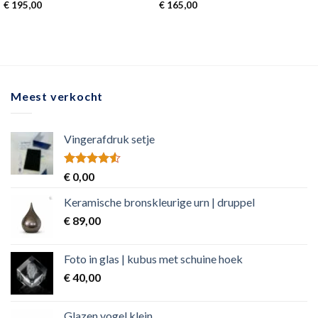
€
195,00
€
165,00
Meest verkocht
Vingerafdruk setje
Rated
€
0,00
4.50
out
of 5
Keramische bronskleurige urn | druppel
€
89,00
Foto in glas | kubus met schuine hoek
€
40,00
Glazen vogel klein