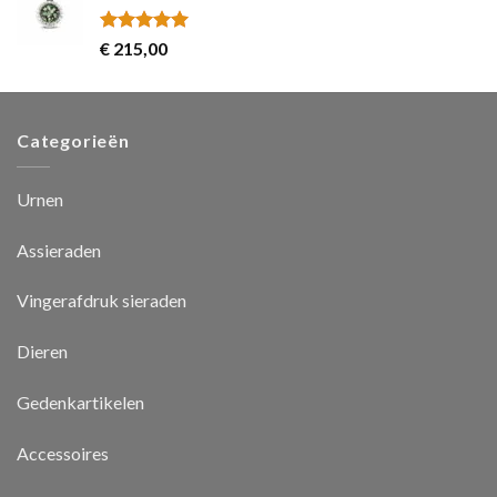
Rated
5.00
€
215,00
out of 5
Categorieën
Urnen
Assieraden
Vingerafdruk sieraden
Dieren
Gedenkartikelen
Accessoires