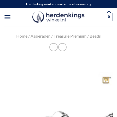
Herdenkingswinkel
- een tastbare herinnering
0
Home
/
Assieraden
/
Treasure Premium
/
Beads
←
→