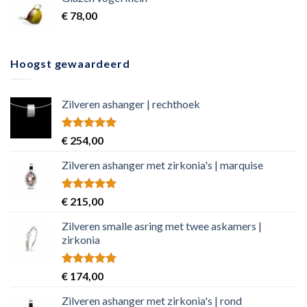
€
78,00
Hoogst gewaardeerd
Zilveren ashanger | rechthoek
Rated
5.00
€
254,00
out of 5
Zilveren ashanger met zirkonia's | marquise
Rated
5.00
€
215,00
out of 5
Zilveren smalle asring met twee askamers |
zirkonia
Rated
5.00
€
174,00
out of 5
Zilveren ashanger met zirkonia's | rond