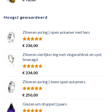
Hoogst gewaardeerd
Zilveren asring | open askamer met hars
Rated
5.00
€
236,00
out of 5
Zilveren sierlijke ring met vingerafdruk en synt.
Smaragd
Rated
5.00
€
234,00
out of 5
Zilveren asring | twee open askamers
Rated
5.00
€
250,00
out of 5
Glazen urn druppel | paars