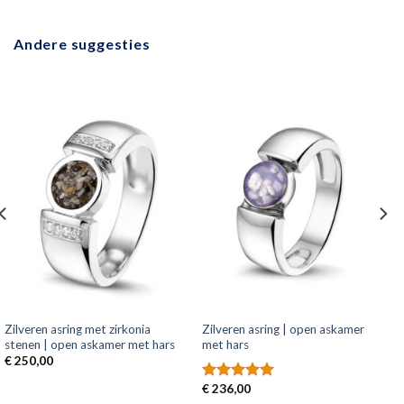
Andere suggesties
Zilveren asring met zirkonia
Zilveren asring | open askamer
stenen | open askamer met hars
met hars
€
250,00
€
236,00
Gewaardeerd