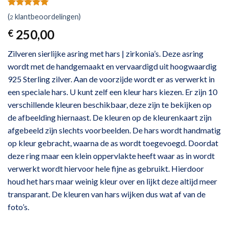
Gewaardeerd
2
(
klantbeoordelingen)
2
5.00
op 5
gebaseerd
250,00
€
op
klant
waarderingen
Zilveren sierlijke asring met hars | zirkonia’s. Deze asring
wordt met de handgemaakt en vervaardigd uit hoogwaardig
925 Sterling zilver. Aan de voorzijde wordt er as verwerkt in
een speciale hars. U kunt zelf een kleur hars kiezen. Er zijn 10
verschillende kleuren beschikbaar, deze zijn te bekijken op
de afbeelding hiernaast. De kleuren op de kleurenkaart zijn
afgebeeld zijn slechts voorbeelden. De hars wordt handmatig
op kleur gebracht, waarna de as wordt toegevoegd. Doordat
deze ring maar een klein oppervlakte heeft waar as in wordt
verwerkt wordt hiervoor hele fijne as gebruikt. Hierdoor
houd het hars maar weinig kleur over en lijkt deze altijd meer
transparant. De kleuren van hars wijken dus wat af van de
foto’s.