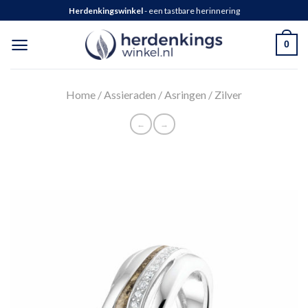
Herdenkingswinkel
- een tastbare herinnering
0
Home
/
Assieraden
/
Asringen
/
Zilver
←
→