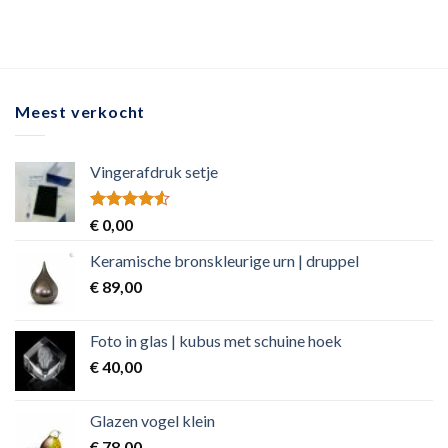
5.00
uit 5
Meest verkocht
Vingerafdruk setje
Rated
€
0,00
4.50
out
of 5
Keramische bronskleurige urn | druppel
€
89,00
Foto in glas | kubus met schuine hoek
€
40,00
Glazen vogel klein
€
78,00