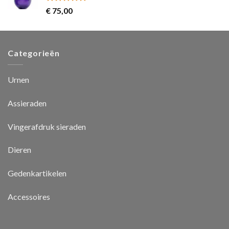
Rated
5.00
€
75,00
out of 5
Categorieën
Urnen
Assieraden
Vingerafdruk sieraden
Dieren
Gedenkartikelen
Accessoires