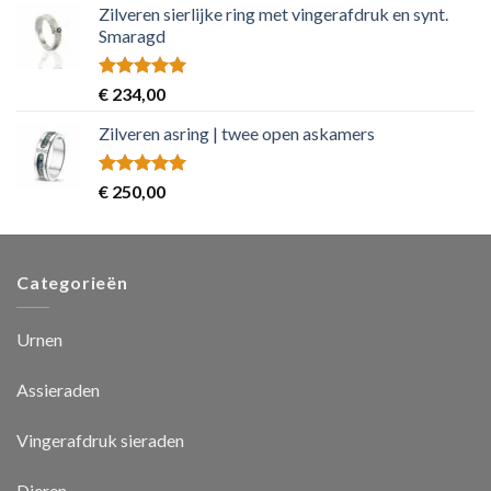
Zilveren sierlijke ring met vingerafdruk en synt.
Smaragd
Rated
5.00
€
234,00
out of 5
Zilveren asring | twee open askamers
Rated
5.00
€
250,00
out of 5
Categorieën
Urnen
Assieraden
Vingerafdruk sieraden
Dieren