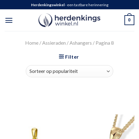
Herdenkingswinkel
- een tastbare herinnering
0
Home
/
Assieraden
/
Ashangers
/
Pagina 8
Filter