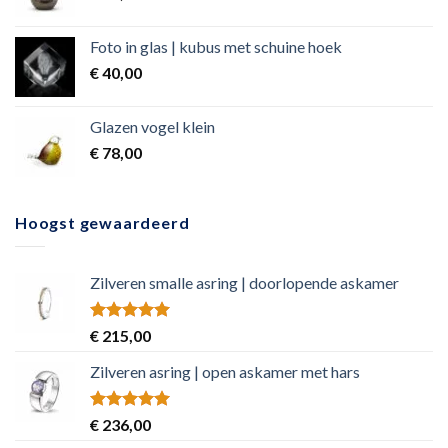
Foto in glas | kubus met schuine hoek
€
40,00
Glazen vogel klein
€
78,00
Hoogst gewaardeerd
Zilveren smalle asring | doorlopende askamer
Rated
5.00
€
215,00
out of 5
Zilveren asring | open askamer met hars
Rated
5.00
€
236,00
out of 5