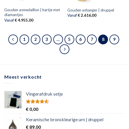
Gouden asmedaillon | hartje met
Gouden ashanger | druppel
diamantjes
Vanaf
€
2.616,00
Vanaf
€
4.955,00
1
2
3
…
5
6
7
8
9
Meest verkocht
Vingerafdruk setje
Rated
€
0,00
4.50
out
of 5
Keramische bronskleurige urn | druppel
€
89,00