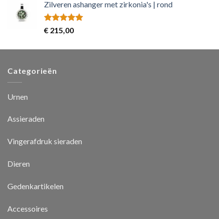
Zilveren ashanger met zirkonia's | rond
Rated
5.00
€
215,00
out of 5
Categorieën
Urnen
Assieraden
Vingerafdruk sieraden
Dieren
Gedenkartikelen
Accessoires