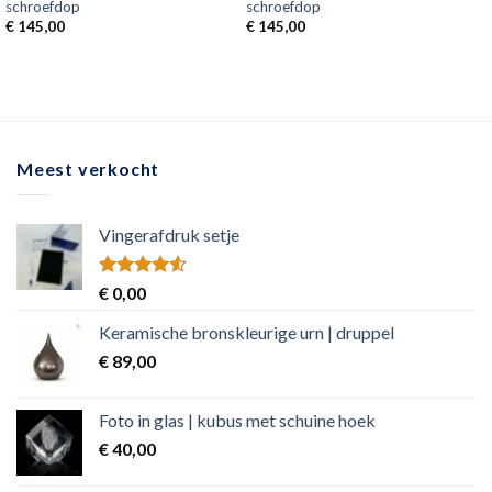
schroefdop
schroefdop
€
145,00
€
145,00
Meest verkocht
Vingerafdruk setje
Rated
€
0,00
4.50
out
of 5
Keramische bronskleurige urn | druppel
€
89,00
Foto in glas | kubus met schuine hoek
€
40,00