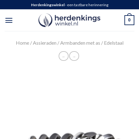
Herdenkingswinkel
- een tastbare herinnering
0
Home
/
Assieraden
/
Armbanden met as
/
Edelstaal
←
→