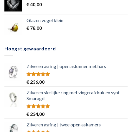
€
40,00
Glazen vogel klein
€
78,00
Hoogst gewaardeerd
Zilveren asring | open askamer met hars
Rated
5.00
€
236,00
out of 5
Zilveren sierlijke ring met vingerafdruk en synt.
Smaragd
Rated
5.00
€
234,00
out of 5
Zilveren asring | twee open askamers