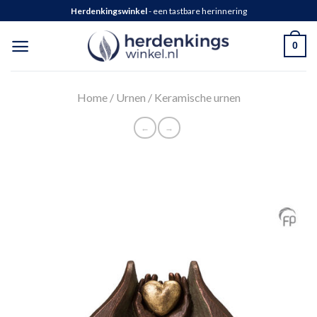
Herdenkingswinkel
- een tastbare herinnering
0
Home
/
Urnen
/
Keramische urnen
←
→