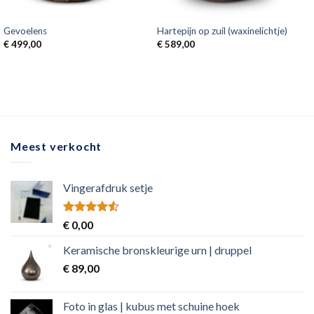
Gevoelens
Hartepijn op zuil (waxinelichtje)
€
499,00
€
589,00
Meest verkocht
Vingerafdruk setje
Rated
€
0,00
4.50
out
of 5
Keramische bronskleurige urn | druppel
€
89,00
Foto in glas | kubus met schuine hoek