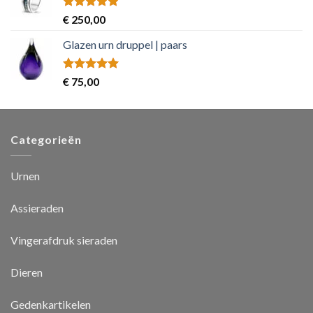
Rated
5.00
€
250,00
out of 5
Glazen urn druppel | paars
Rated
5.00
€
75,00
out of 5
Categorieën
Urnen
Assieraden
Vingerafdruk sieraden
Dieren
Gedenkartikelen