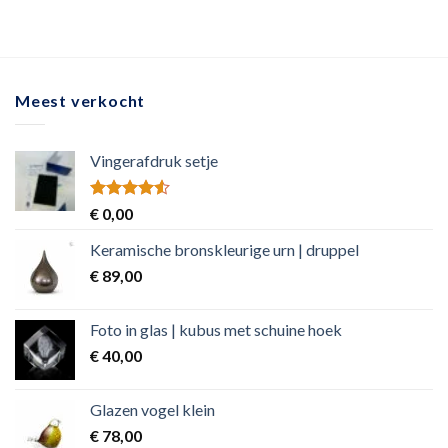
Meest verkocht
Vingerafdruk setje
Rated
€
0,00
4.50
out
of 5
Keramische bronskleurige urn | druppel
€
89,00
Foto in glas | kubus met schuine hoek
€
40,00
Glazen vogel klein
€
78,00