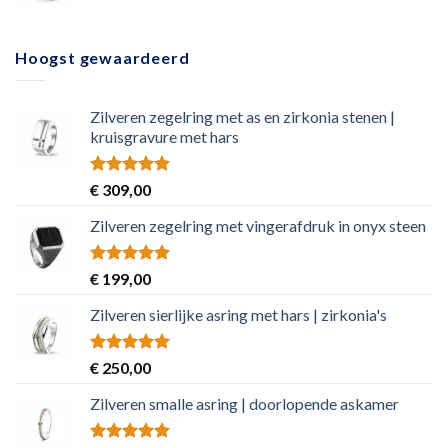
Hoogst gewaardeerd
Zilveren zegelring met as en zirkonia stenen |
kruisgravure met hars
Rated
5.00
€
309,00
out of 5
Zilveren zegelring met vingerafdruk in onyx steen
Rated
5.00
€
199,00
out of 5
Zilveren sierlijke asring met hars | zirkonia's
Rated
5.00
€
250,00
out of 5
Zilveren smalle asring | doorlopende askamer