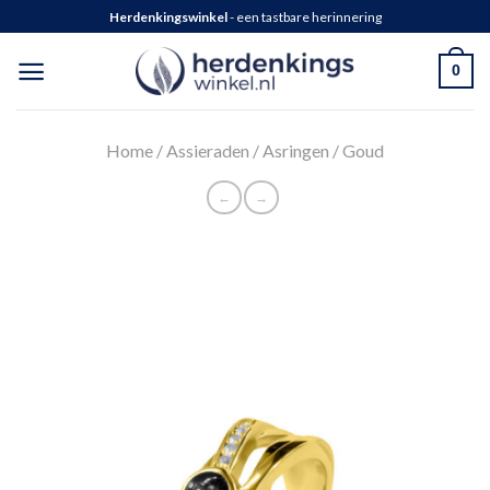
Herdenkingswinkel
- een tastbare herinnering
0
Home
/
Assieraden
/
Asringen
/
Goud
←
→