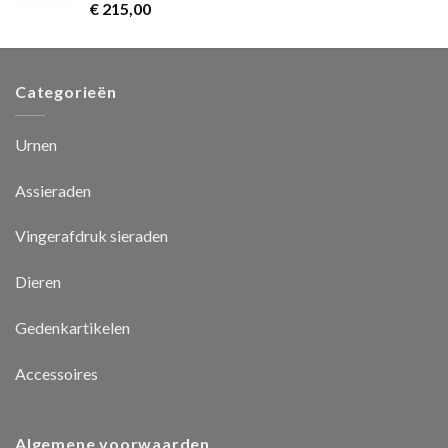
Rated
5.00
€
215,00
out of 5
Categorieën
Urnen
Assieraden
Vingerafdruk sieraden
Dieren
Gedenkartikelen
Accessoires
Algemene voorwaarden