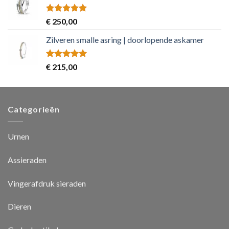
Rated
5.00
€
250,00
out of 5
Zilveren smalle asring | doorlopende askamer
Rated
5.00
€
215,00
out of 5
Categorieën
Urnen
Assieraden
Vingerafdruk sieraden
Dieren