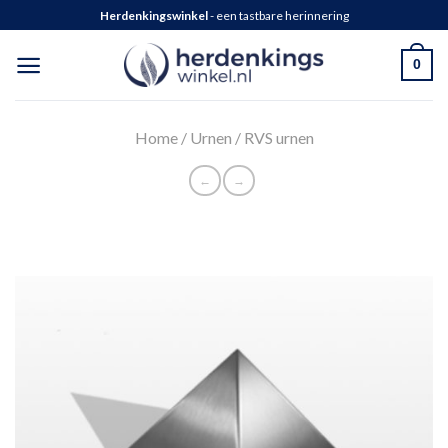
Herdenkingswinkel
- een tastbare herinnering
0
Home
/
Urnen
/
RVS urnen
←
→