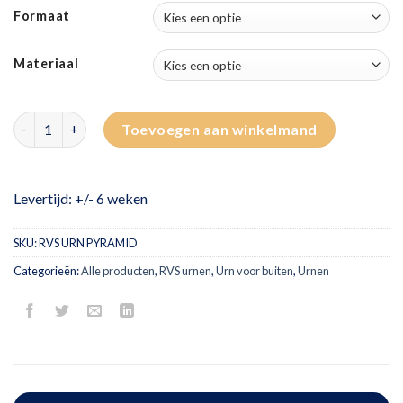
Formaat
Materiaal
RVS urn Pyramid aantal
Toevoegen aan winkelmand
Levertijd: +/- 6 weken
SKU:
RVS URN PYRAMID
Categorieën:
Alle producten
,
RVS urnen
,
Urn voor buiten
,
Urnen