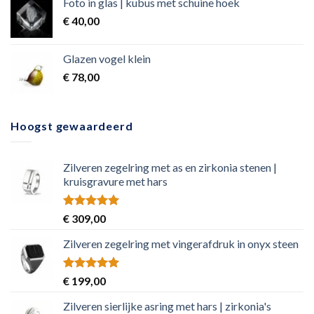
Foto in glas | kubus met schuine hoek
€
40,00
Glazen vogel klein
€
78,00
Hoogst gewaardeerd
Zilveren zegelring met as en zirkonia stenen |
kruisgravure met hars
Rated
5.00
€
309,00
out of 5
Zilveren zegelring met vingerafdruk in onyx steen
Rated
5.00
€
199,00
out of 5
Zilveren sierlijke asring met hars | zirkonia's