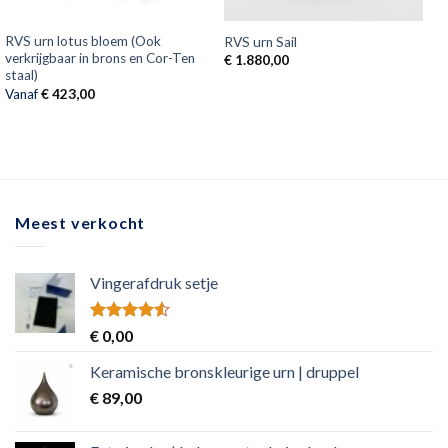
RVS urn lotus bloem (Ook
RVS urn Sail
verkrijgbaar in brons en Cor-Ten
€
1.880,00
staal)
Vanaf
€
423,00
Meest verkocht
Vingerafdruk setje
Rated
€
0,00
4.50
out
of 5
Keramische bronskleurige urn | druppel
€
89,00