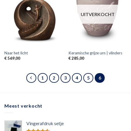
UITVERKOCHT
Naar het licht
Keramische grijze urn | vlinders
€
569,00
€
285,00
1
2
3
4
5
6
Meest verkocht
Vingerafdruk setje