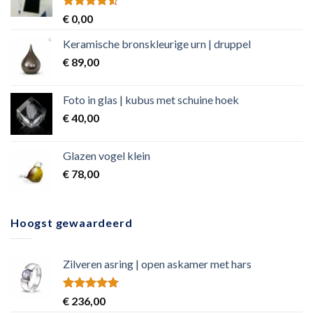
Rated
€
0,00
4.50
out
of 5
Keramische bronskleurige urn | druppel
€
89,00
Foto in glas | kubus met schuine hoek
€
40,00
Glazen vogel klein
€
78,00
Hoogst gewaardeerd
Zilveren asring | open askamer met hars
Rated
5.00
€
236,00
out of 5