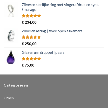
Zilveren sierlijke ring met vingerafdruk en synt.
Smaragd
Rated
5.00
€
234,00
out of 5
Zilveren asring | twee open askamers
Rated
5.00
€
250,00
out of 5
Glazen urn druppel | paars
Rated
5.00
€
75,00
out of 5
Categorieën
Urnen