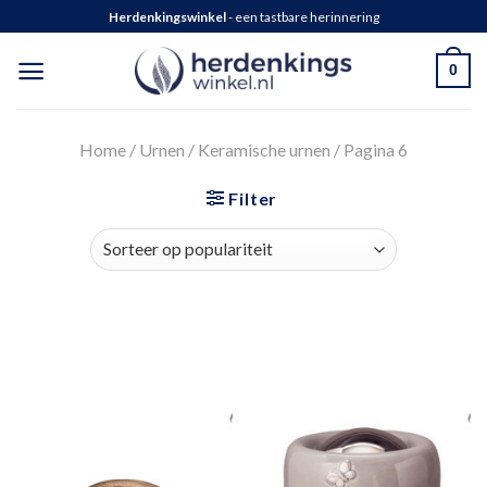
Herdenkingswinkel
- een tastbare herinnering
0
Home
/
Urnen
/
Keramische urnen
/
Pagina 6
Filter