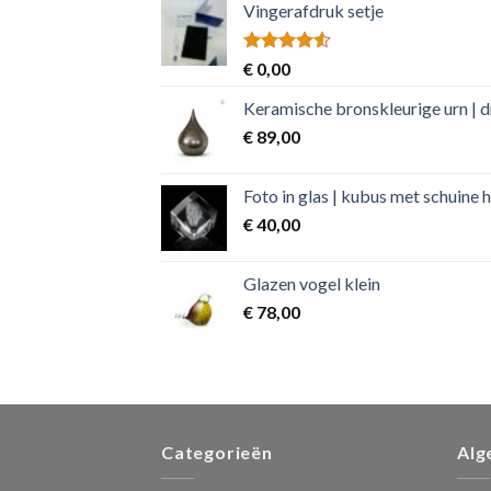
Vingerafdruk setje
Rated
€
0,00
4.50
out
of 5
Keramische bronskleurige urn | 
€
89,00
Foto in glas | kubus met schuine 
€
40,00
Glazen vogel klein
€
78,00
Categorieën
Alg