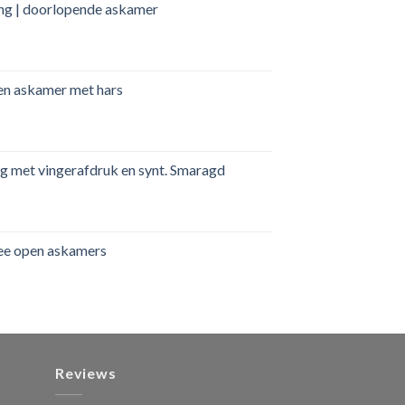
ing | doorlopende askamer
pen askamer met hars
ring met vingerafdruk en synt. Smaragd
wee open askamers
Reviews