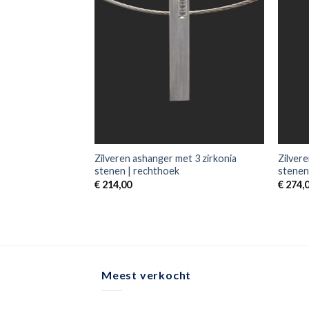
Zilveren ashanger met 3 zirkonia
Zilver
stenen | rechthoek
stenen 
€
214,00
€
274,
Meest verkocht