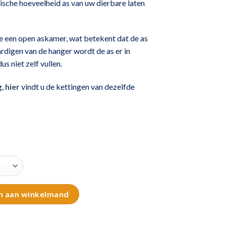
ische hoeveelheid as van uw dierbare laten
de een open askamer, wat betekent dat de as
ardigen van de hanger wordt de as er in
s niet zelf vullen.
g,
hier
vindt u de kettingen van dezelfde
al
n aan winkelmand