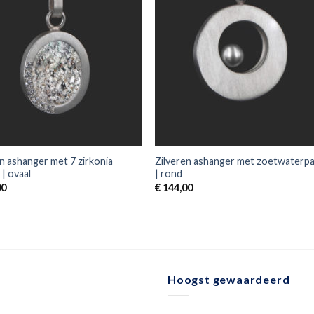
en ashanger met 7 zirkonia
Zilveren ashanger met zoetwaterpa
| ovaal
| rond
00
€
144,00
Hoogst gewaardeerd