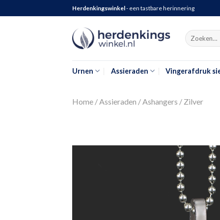
Herdenkingswinkel
- een tastbare herinnering
Search
for:
Als de resu
Urnen
Assieraden
Vingerafdruk si
Home
/
Assieraden
/
Ashangers
/
Zilver