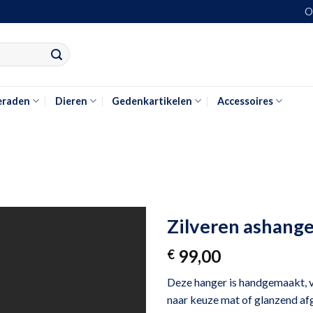
O
ltaten voor automatisch aanvullen beschikbaar zijn, gebruik de pijlen om 
eraden
Dieren
Gedenkartikelen
Accessoires
Zilveren ashanger
99,00
€
Deze hanger is handgemaakt, ve
naar keuze mat of glanzend af