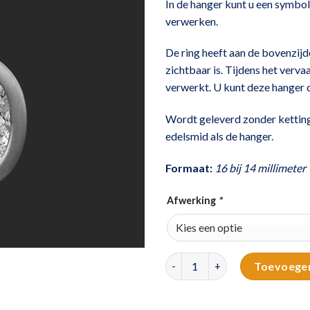
In de hanger kunt u een symbol
verwerken.
De ring heeft aan de bovenzij
zichtbaar is. Tijdens het verva
verwerkt. U kunt deze hanger du
Wordt geleverd zonder kettin
edelsmid als de hanger.
Formaat:
16 bij 14 millimeter
Afwerking
*
Zilveren ashanger | ovaal aant
Toevoege