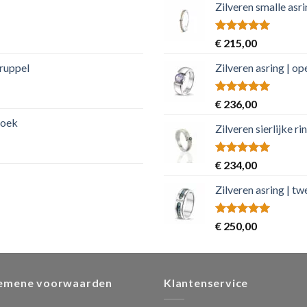
Zilveren smalle asr
Rated
5.00
€
215,00
out of 5
druppel
Zilveren asring | o
Rated
5.00
€
236,00
out of 5
hoek
Zilveren sierlijke 
Rated
5.00
€
234,00
out of 5
Zilveren asring | t
Rated
5.00
€
250,00
out of 5
emene voorwaarden
Klantenservice