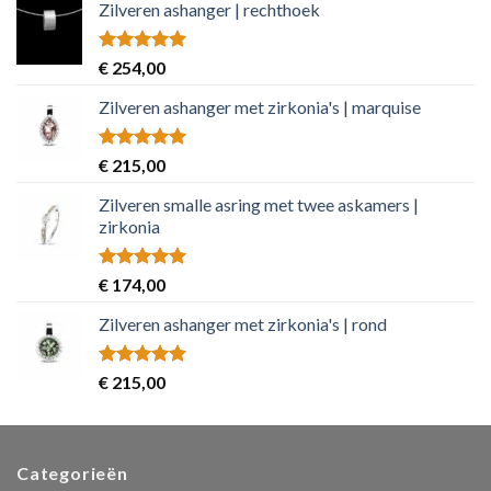
Zilveren ashanger | rechthoek
Rated
5.00
€
254,00
out of 5
Zilveren ashanger met zirkonia's | marquise
Rated
5.00
€
215,00
out of 5
Zilveren smalle asring met twee askamers |
zirkonia
Rated
5.00
€
174,00
out of 5
Zilveren ashanger met zirkonia's | rond
Rated
5.00
€
215,00
out of 5
Categorieën