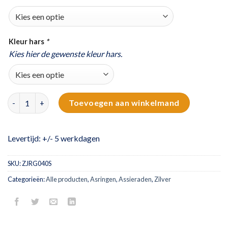
Kleur hars
*
Kies hier de gewenste kleur hars.
Zilveren zegelring met as en zirkonia stenen | lijngravure met h
Toevoegen aan winkelmand
Levertijd: +/- 5 werkdagen
SKU:
ZJRG040S
Categorieën:
Alle producten
,
Asringen
,
Assieraden
,
Zilver