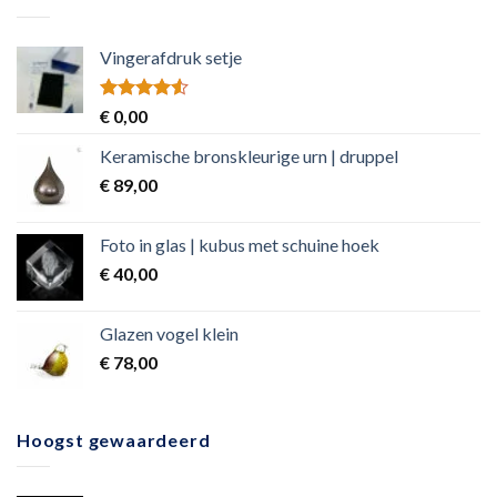
Vingerafdruk setje
Rated
€
0,00
4.50
out
of 5
Keramische bronskleurige urn | druppel
€
89,00
Foto in glas | kubus met schuine hoek
€
40,00
Glazen vogel klein
€
78,00
Hoogst gewaardeerd