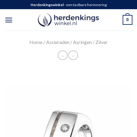
Herdenkingswinkel
- een tastbare herinnering
0
Home
/
Assieraden
/
Asringen
/
Zilver
←
→