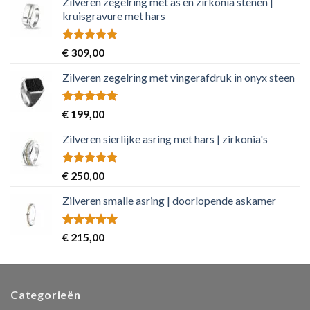
Zilveren zegelring met as en zirkonia stenen |
kruisgravure met hars
Rated
5.00
€
309,00
out of 5
Zilveren zegelring met vingerafdruk in onyx steen
Rated
5.00
€
199,00
out of 5
Zilveren sierlijke asring met hars | zirkonia's
Rated
5.00
€
250,00
out of 5
Zilveren smalle asring | doorlopende askamer
Rated
5.00
€
215,00
out of 5
Categorieën