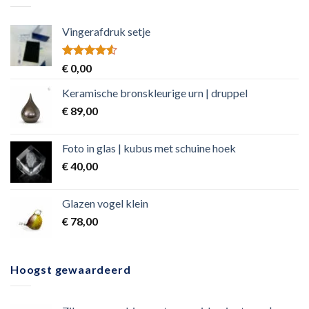
Vingerafdruk setje
Rated
€
0,00
4.50
out
of 5
Keramische bronskleurige urn | druppel
€
89,00
Foto in glas | kubus met schuine hoek
€
40,00
Glazen vogel klein
€
78,00
Hoogst gewaardeerd