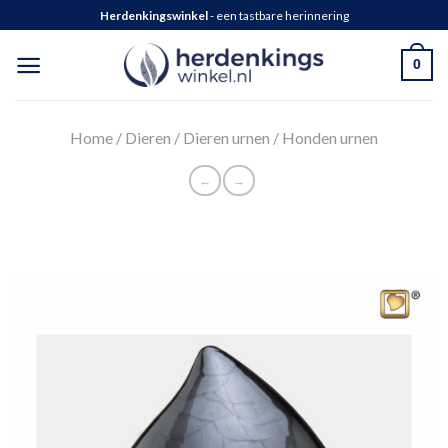
Herdenkingswinkel
- een tastbare herinnering
0
Home
/
Dieren
/
Dieren urnen
/
Honden urnen
←
→