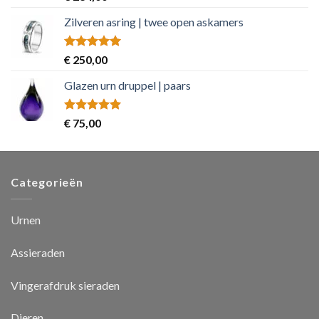
out of 5
Zilveren asring | twee open askamers
Rated
5.00
€
250,00
out of 5
Glazen urn druppel | paars
Rated
5.00
€
75,00
out of 5
Categorieën
Urnen
Assieraden
Vingerafdruk sieraden
Dieren