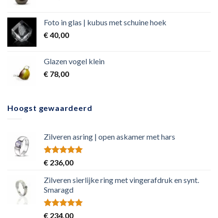
Foto in glas | kubus met schuine hoek
€
40,00
Glazen vogel klein
€
78,00
Hoogst gewaardeerd
Zilveren asring | open askamer met hars
Rated
5.00
€
236,00
out of 5
Zilveren sierlijke ring met vingerafdruk en synt.
Smaragd
Rated
5.00
€
234,00