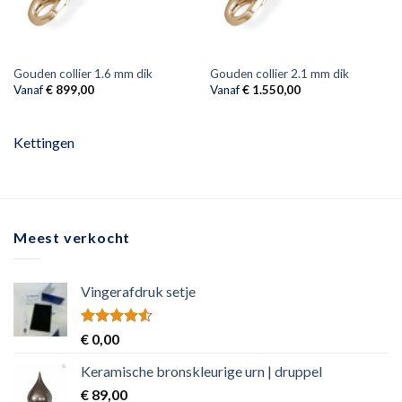
Gouden collier 1.6 mm dik
Gouden collier 2.1 mm dik
Vanaf
€
899,00
Vanaf
€
1.550,00
Kettingen
Meest verkocht
Vingerafdruk setje
Rated
€
0,00
4.50
out
of 5
Keramische bronskleurige urn | druppel
€
89,00