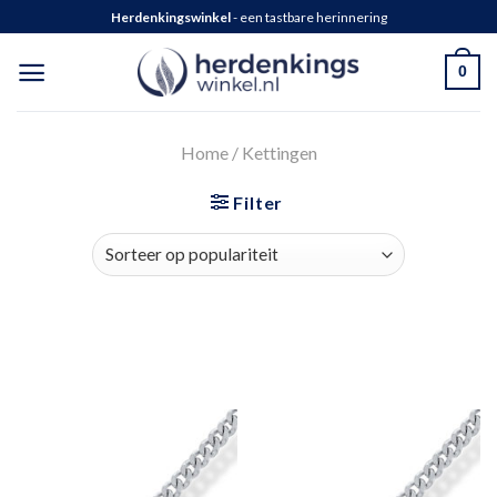
Herdenkingswinkel
- een tastbare herinnering
0
Home
/
Kettingen
Filter