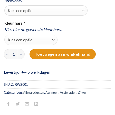
leverbaar.
Kleur hars
*
Kies hier de gewenste kleur hars.
Zilveren asring met kroonrandje | ovaal aantal
Toevoegen aan winkelmand
Levertijd: +/- 5 werkdagen
SKU:
ZJ RWS 001
Categorieën:
Alle producten
,
Asringen
,
Assieraden
,
Zilver