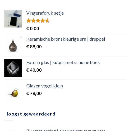
Vingerafdruk setje
Rated
€
0,00
4.50
out
of 5
Keramische bronskleurige urn | druppel
€
89,00
Foto in glas | kubus met schuine hoek
€
40,00
Glazen vogel klein
€
78,00
Hoogst gewaardeerd
Zilveren asring | open askamer met hars