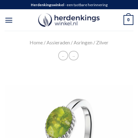
Herdenkingswinkel
- een tastbare herinnering
0
Home
/
Assieraden
/
Asringen
/
Zilver
←
→