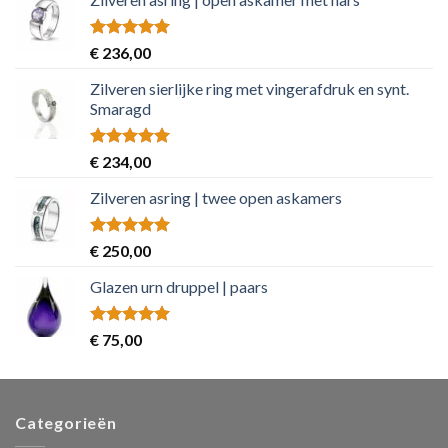
Rated
5.00
€
236,00
out of 5
Zilveren sierlijke ring met vingerafdruk en synt.
Smaragd
Rated
5.00
€
234,00
out of 5
Zilveren asring | twee open askamers
Rated
5.00
€
250,00
out of 5
Glazen urn druppel | paars
Rated
5.00
€
75,00
out of 5
Categorieën