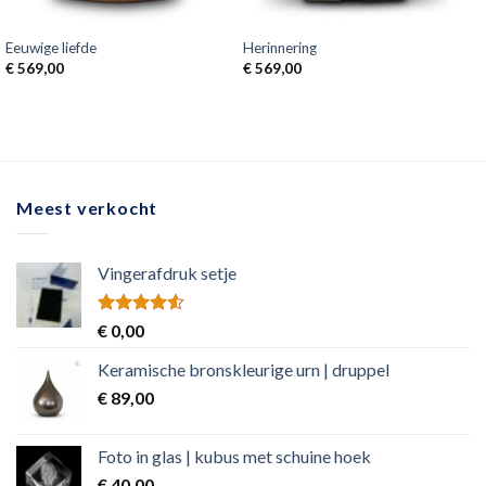
Eeuwige liefde
Herinnering
€
569,00
€
569,00
Meest verkocht
Vingerafdruk setje
Rated
€
0,00
4.50
out
of 5
Keramische bronskleurige urn | druppel
€
89,00
Foto in glas | kubus met schuine hoek
€
40,00