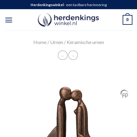
Herdenkingswinkel
- een tastbare herinnering
0
Home
/
Urnen
/
Keramische urnen
←
→