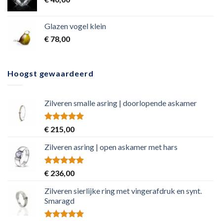
Glazen vogel klein
€
78,00
Hoogst gewaardeerd
Zilveren smalle asring | doorlopende askamer
Rated
5.00
€
215,00
out of 5
Zilveren asring | open askamer met hars
Rated
5.00
€
236,00
out of 5
Zilveren sierlijke ring met vingerafdruk en synt.
Smaragd