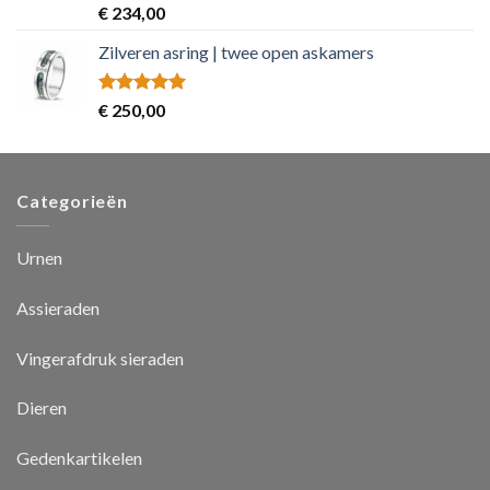
Rated
5.00
€
234,00
out of 5
Zilveren asring | twee open askamers
Rated
5.00
€
250,00
out of 5
Categorieën
Urnen
Assieraden
Vingerafdruk sieraden
Dieren
Gedenkartikelen