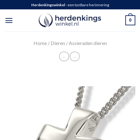
Herdenkingswinkel
- een tastbare herinnering
0
Home
/
Dieren
/
Assieraden dieren
←
→