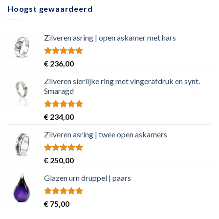
Hoogst gewaardeerd
Zilveren asring | open askamer met hars
Rated
5.00
€
236,00
out of 5
Zilveren sierlijke ring met vingerafdruk en synt.
Smaragd
Rated
5.00
€
234,00
out of 5
Zilveren asring | twee open askamers
Rated
5.00
€
250,00
out of 5
Glazen urn druppel | paars
Rated
5.00
€
75,00
out of 5