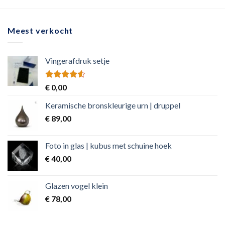
Meest verkocht
Vingerafdruk setje
Rated
€
0,00
4.50
out
of 5
Keramische bronskleurige urn | druppel
€
89,00
Foto in glas | kubus met schuine hoek
€
40,00
Glazen vogel klein
€
78,00