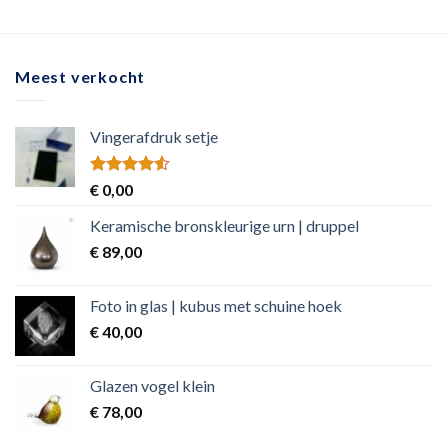
Meest verkocht
Vingerafdruk setje
Rated
€
0,00
4.50
out
of 5
Keramische bronskleurige urn | druppel
€
89,00
Foto in glas | kubus met schuine hoek
€
40,00
Glazen vogel klein
€
78,00