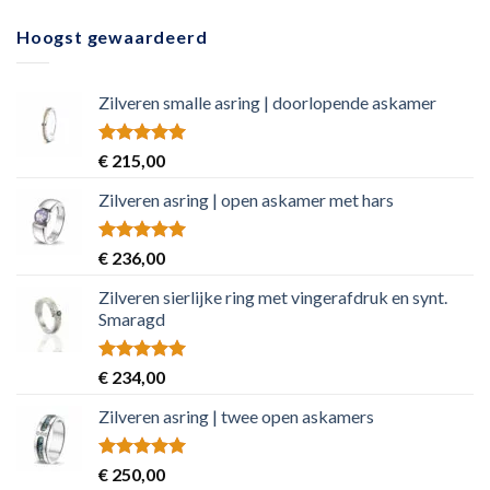
Hoogst gewaardeerd
Zilveren smalle asring | doorlopende askamer
Rated
5.00
€
215,00
out of 5
Zilveren asring | open askamer met hars
Rated
5.00
€
236,00
out of 5
Zilveren sierlijke ring met vingerafdruk en synt.
Smaragd
Rated
5.00
€
234,00
out of 5
Zilveren asring | twee open askamers
Rated
5.00
€
250,00
out of 5