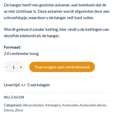
De hanger heeft een gesloten askamer, wat betekent dat de
as niet zichtbaar is. Deze askamer wordt afgesloten door een
schroefdopje, waardoor u de hanger zelf kunt vullen.
Wordt geleverd zonder ketting,
hier
vindt u de kettingen van
dezelfde edelsmid als de hanger.
Formaat:
2.0 centimeter hoog
Zilveren ashanger | traan aantal
Toevoegen aan winkelmand
Levertijd: +/- 5 werkdagen
SKU:
Z AH 034
Categorieën:
Alle producten
,
Ashangers
,
Assieraden
,
Assieraden dieren
,
Dieren
,
Zilver