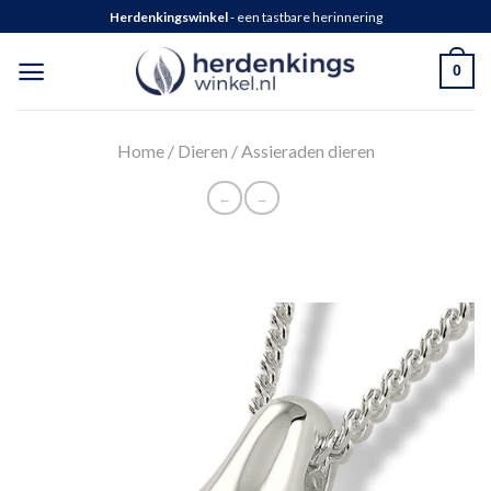
Herdenkingswinkel
- een tastbare herinnering
0
Home
/
Dieren
/
Assieraden dieren
←
→